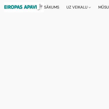
SĀKUMS
UZ VEIKALU
MŪSU 