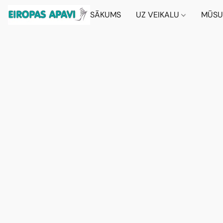
SĀKUMS
UZ VEIKALU
MŪSU 