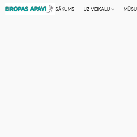
SĀKUMS
UZ VEIKALU
MŪSU 