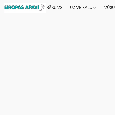
SĀKUMS
UZ VEIKALU
MŪSU 