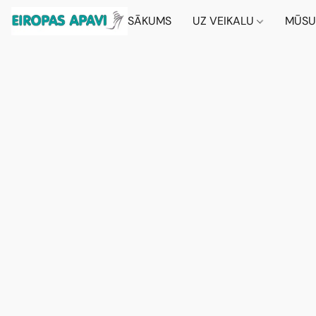
SĀKUMS
UZ VEIKALU
MŪSU 