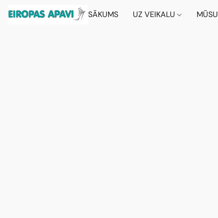
SĀKUMS
UZ VEIKALU
MŪSU 