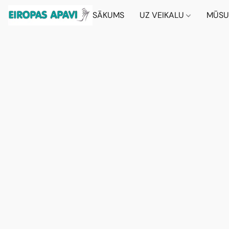
SĀKUMS
UZ VEIKALU
MŪSU 