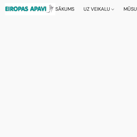
SĀKUMS
UZ VEIKALU
MŪSU 