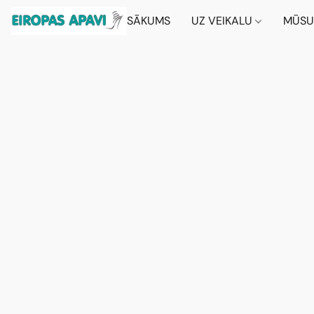
SĀKUMS
UZ VEIKALU
MŪSU 