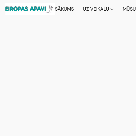
SĀKUMS
UZ VEIKALU
MŪSU 