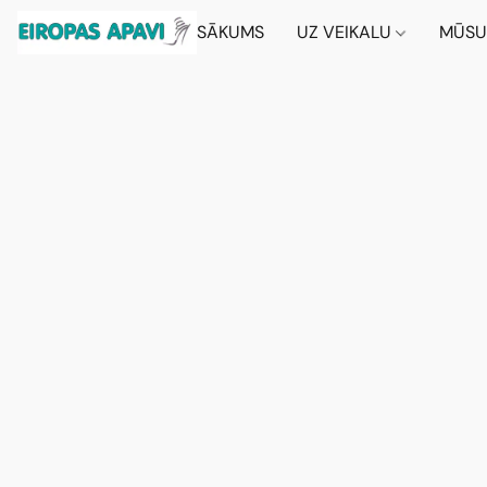
SĀKUMS
UZ VEIKALU
MŪSU 