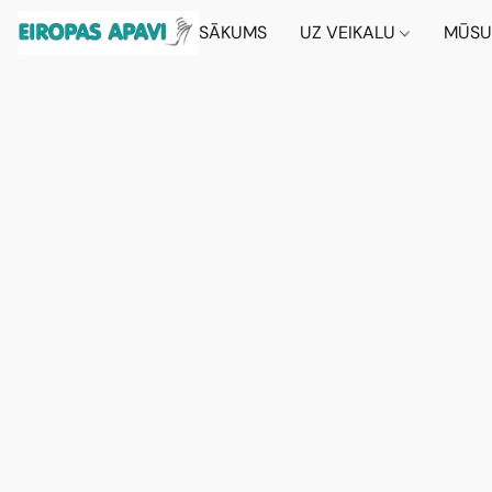
SĀKUMS
UZ VEIKALU
MŪSU 